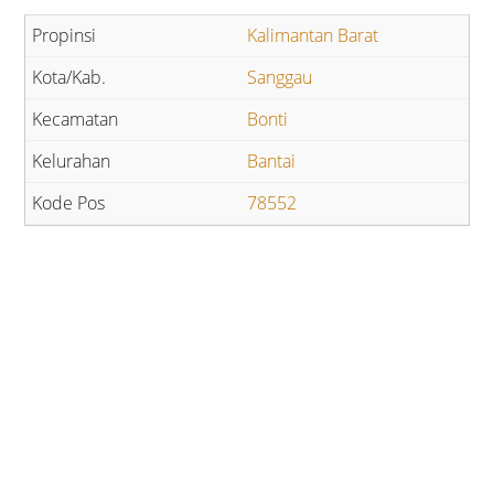
Kalimantan Barat
Sanggau
Bonti
Bantai
78552