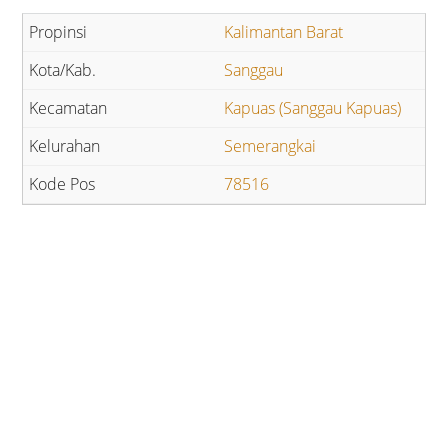
Kalimantan Barat
Sanggau
Kapuas (Sanggau Kapuas)
Semerangkai
78516