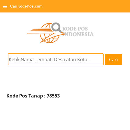
≡
CariKodePos.com
Cari
Kode Pos Tanap : 78553