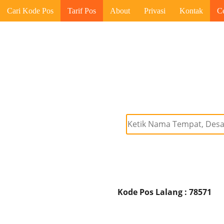
Cari Kode Pos
Tarif Pos
About
Privasi
Kontak
C
Kode Pos Lalang : 78571