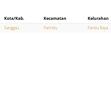
Kota/Kab.
Kecamatan
Kelurahan
Sanggau
Parindu
Pandu Raya