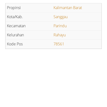
Kalimantan Barat
Sanggau
Parindu
Rahayu
78561