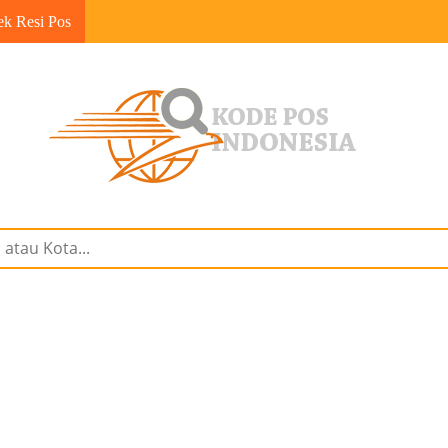
ek Resi Pos