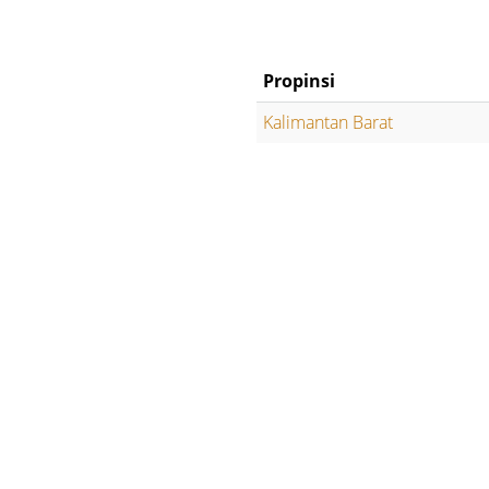
Propinsi
Kalimantan Barat