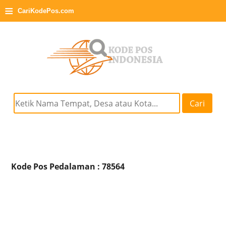
≡
CariKodePos.com
Cari
Kode Pos Pedalaman : 78564