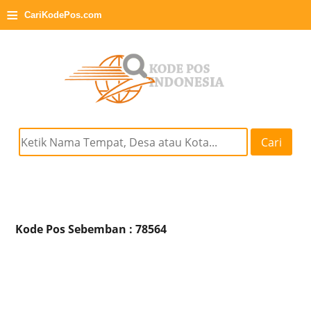
≡
CariKodePos.com
Cari
Kode Pos Sebemban : 78564