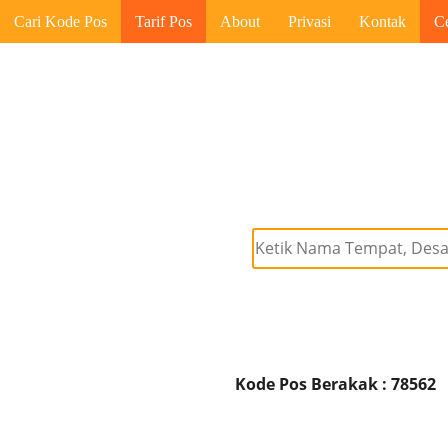
Cari Kode Pos
Tarif Pos
About
Privasi
Kontak
C
Kode Pos Berakak : 78562