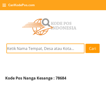
≡
CariKodePos.com
Cari
Kode Pos Nanga Kesange : 78684