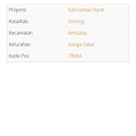
Kalimantan Barat
Sintang
Ambalau
Nanga Sakai
78684