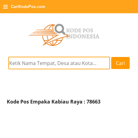
≡
CariKodePos.com
Cari
Kode Pos Empaka Kabiau Raya : 78663