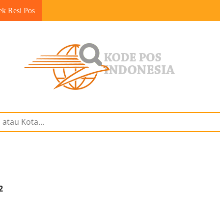
ek Resi Pos
2