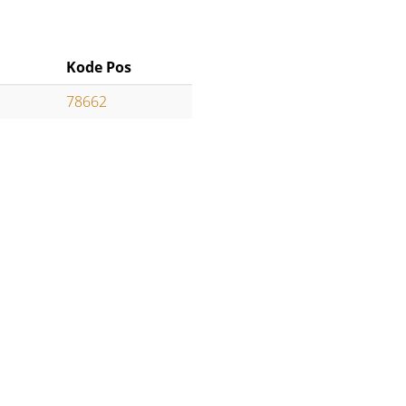
Kode Pos
78662