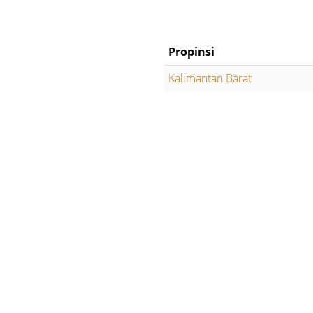
Propinsi
Kalimantan Barat