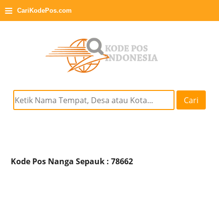
≡
CariKodePos.com
Cari
Kode Pos Nanga Sepauk : 78662