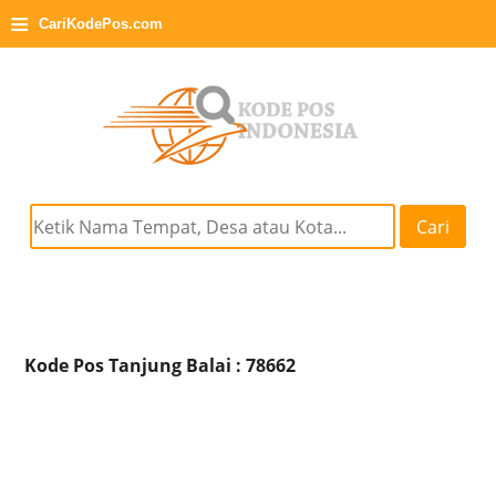
≡
CariKodePos.com
Cari
Kode Pos Tanjung Balai : 78662