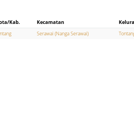
ota/Kab.
Kecamatan
Kelur
intang
Serawai (Nanga Serawai)
Tontan