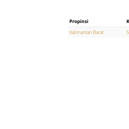
Propinsi
Kalimantan Barat
S