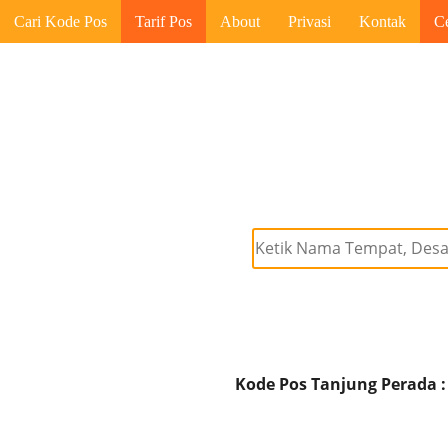
Cari Kode Pos
Tarif Pos
About
Privasi
Kontak
C
Kode Pos Tanjung Perada :