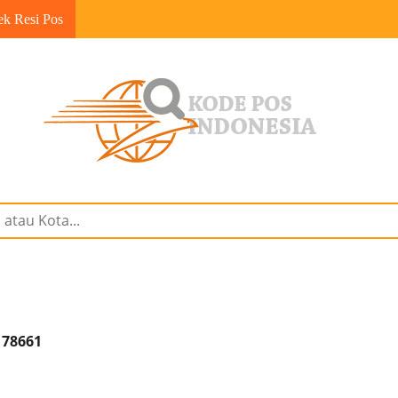
ek Resi Pos
 78661