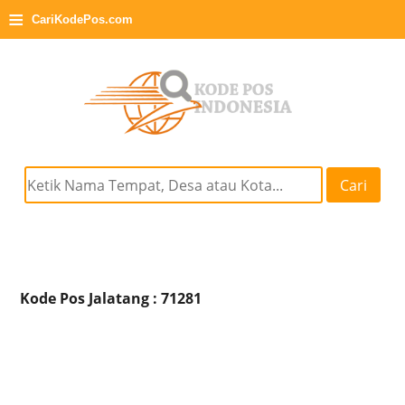
≡
CariKodePos.com
Cari
Kode Pos Jalatang : 71281