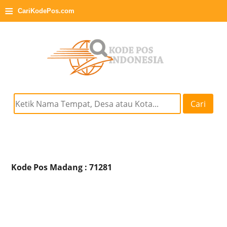
≡
CariKodePos.com
Cari
Kode Pos Madang : 71281