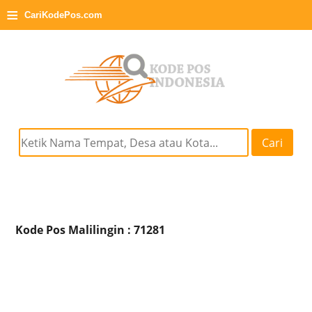
≡
CariKodePos.com
Cari
Kode Pos Malilingin : 71281