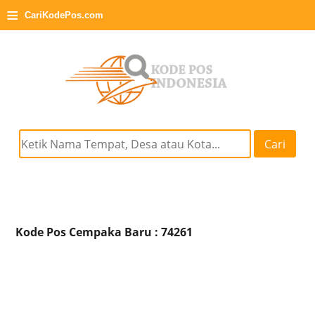
≡
CariKodePos.com
Cari
Kode Pos Cempaka Baru : 74261