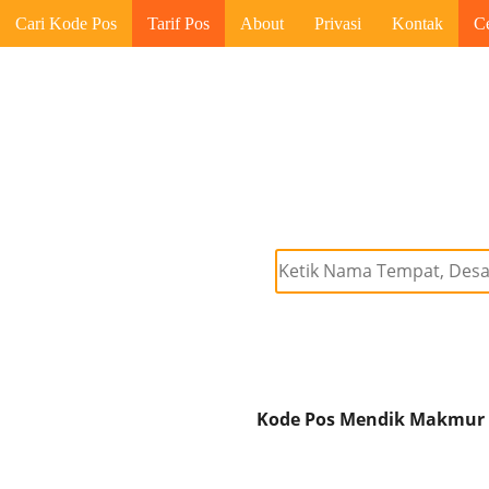
Cari Kode Pos
Tarif Pos
About
Privasi
Kontak
C
Kode Pos Mendik Makmur 