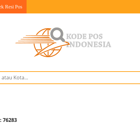
ek Resi Pos
: 76283