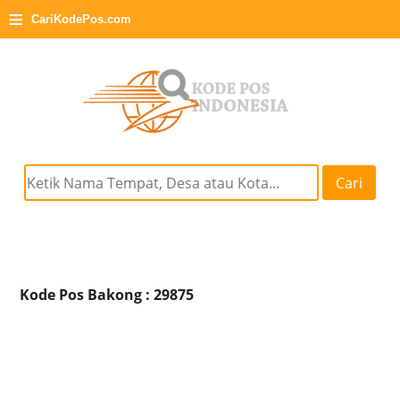
≡
CariKodePos.com
Cari
Kode Pos Bakong : 29875