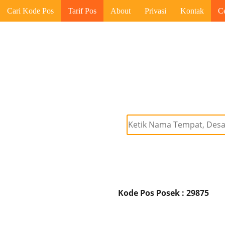
Cari Kode Pos
Tarif Pos
About
Privasi
Kontak
C
Kode Pos Posek : 29875