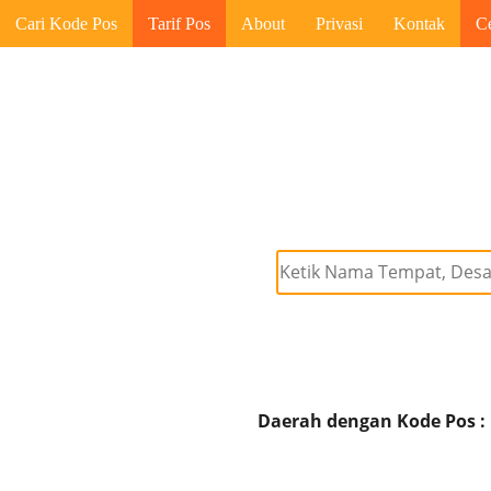
Cari Kode Pos
Tarif Pos
About
Privasi
Kontak
C
Daerah dengan Kode Pos :