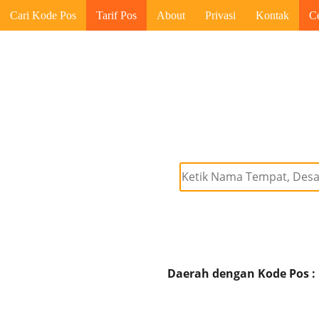
Cari Kode Pos
Tarif Pos
About
Privasi
Kontak
C
Daerah dengan Kode Pos :