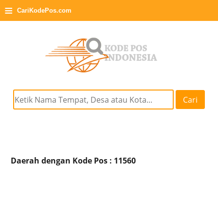
≡
CariKodePos.com
Cari
Daerah dengan Kode Pos : 11560