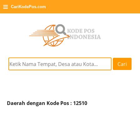
≡
CariKodePos.com
Cari
Daerah dengan Kode Pos : 12510