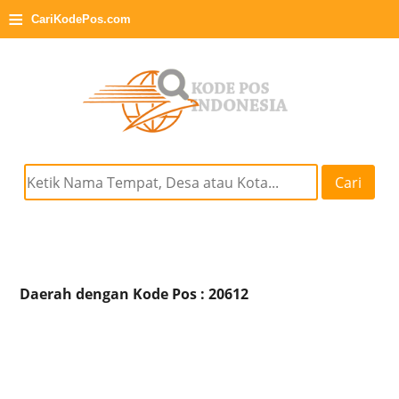
≡
CariKodePos.com
Cari
Daerah dengan Kode Pos : 20612