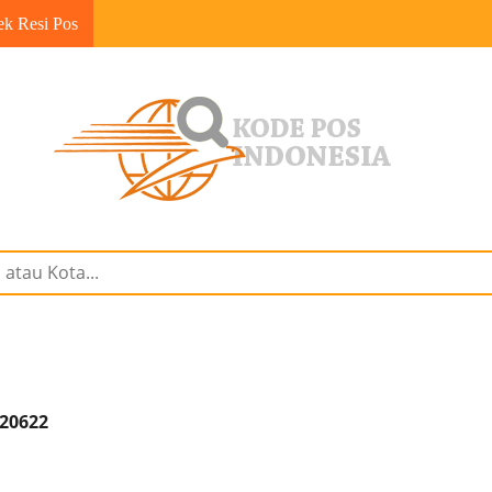
ek Resi Pos
 20622