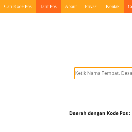
Cari Kode Pos
Tarif Pos
About
Privasi
Kontak
C
Daerah dengan Kode Pos :