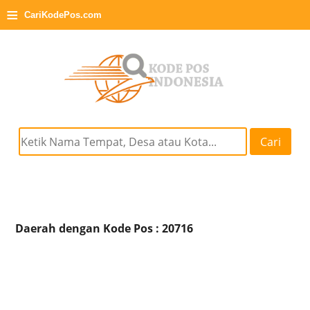
≡
CariKodePos.com
Cari
Daerah dengan Kode Pos : 20716