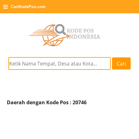
≡
CariKodePos.com
Cari
Daerah dengan Kode Pos : 20746