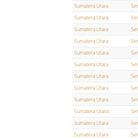
Sumatera Utara
Se
Sumatera Utara
Se
Sumatera Utara
Se
Sumatera Utara
Se
Sumatera Utara
Se
Sumatera Utara
Se
Sumatera Utara
Se
Sumatera Utara
Se
Sumatera Utara
Se
Sumatera Utara
Se
Sumatera Utara
Se
Sumatera Utara
Se