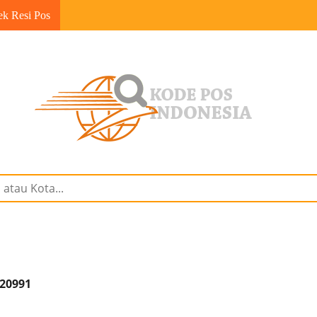
ek Resi Pos
 20991