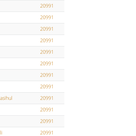
20991
20991
20991
20991
20991
20991
20991
20991
asihul
20991
20991
20991
li
20991