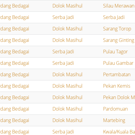
rdang Bedagai
Dolok Masihul
Silau Merawan
rdang Bedagai
Serba Jadi
Serba Jadi
rdang Bedagai
Dolok Masihul
Sarang Torop
rdang Bedagai
Dolok Masihul
Sarang Ginting
rdang Bedagai
Serba Jadi
Pulau Tagor
rdang Bedagai
Serba Jadi
Pulau Gambar
rdang Bedagai
Dolok Masihul
Pertambatan
rdang Bedagai
Dolok Masihul
Pekan Kemis
rdang Bedagai
Dolok Masihul
Pekan Dolok M
rdang Bedagai
Dolok Masihul
Pardomuan
rdang Bedagai
Dolok Masihul
Martebing
rdang Bedagai
Serba Jadi
Kwala/Kuala Ba