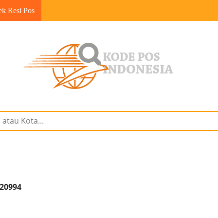
ek Resi Pos
 20994