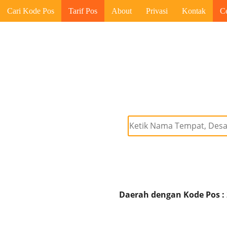
Cari Kode Pos
Tarif Pos
About
Privasi
Kontak
C
Daerah dengan Kode Pos :