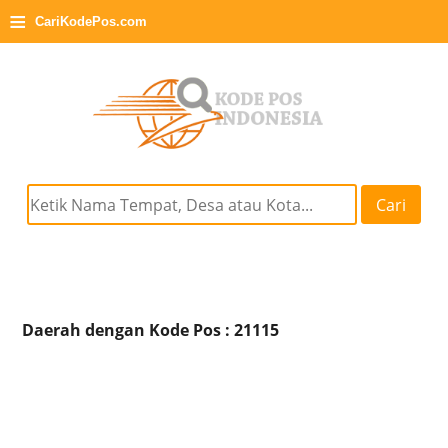
≡
CariKodePos.com
Cari
Daerah dengan Kode Pos : 21115