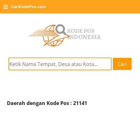
≡
CariKodePos.com
Cari
Daerah dengan Kode Pos : 21141