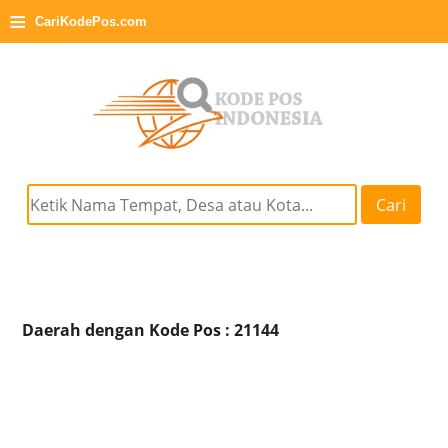
≡
CariKodePos.com
Cari
Daerah dengan Kode Pos : 21144