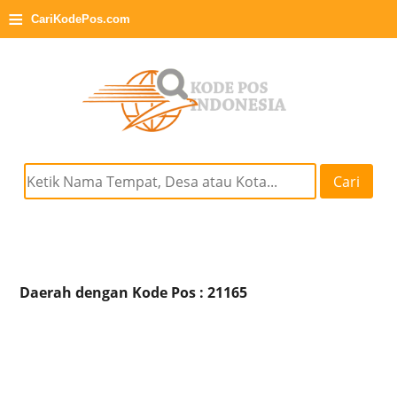
≡
CariKodePos.com
Cari
Daerah dengan Kode Pos : 21165