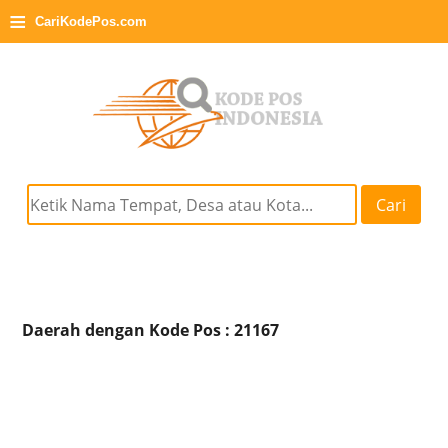
≡
CariKodePos.com
Cari
Daerah dengan Kode Pos : 21167