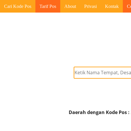
Cari Kode Pos
Tarif Pos
About
Privasi
Kontak
C
Daerah dengan Kode Pos :