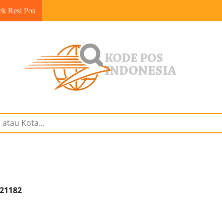
ek Resi Pos
 21182