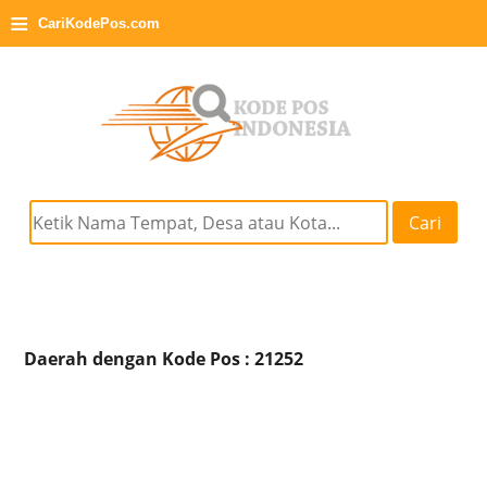
≡
CariKodePos.com
Cari
Daerah dengan Kode Pos : 21252