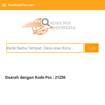
≡
CariKodePos.com
Cari
Daerah dengan Kode Pos : 21256