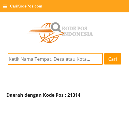
≡
CariKodePos.com
Cari
Daerah dengan Kode Pos : 21314