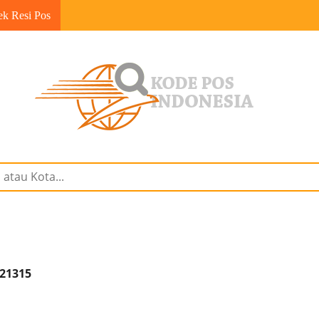
ek Resi Pos
 21315