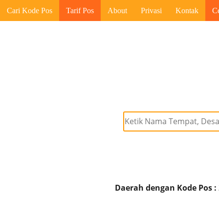
Cari Kode Pos
Tarif Pos
About
Privasi
Kontak
C
Daerah dengan Kode Pos :