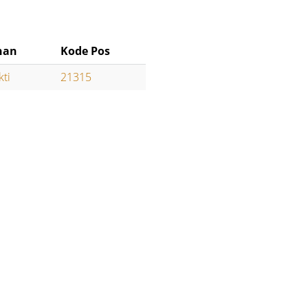
han
Kode Pos
kti
21315