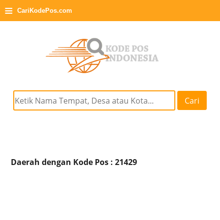
≡
CariKodePos.com
Cari
Daerah dengan Kode Pos : 21429