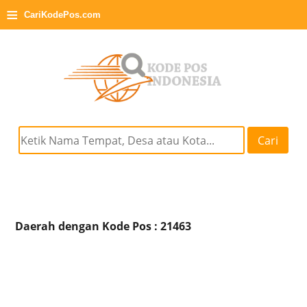
≡
CariKodePos.com
Cari
Daerah dengan Kode Pos : 21463