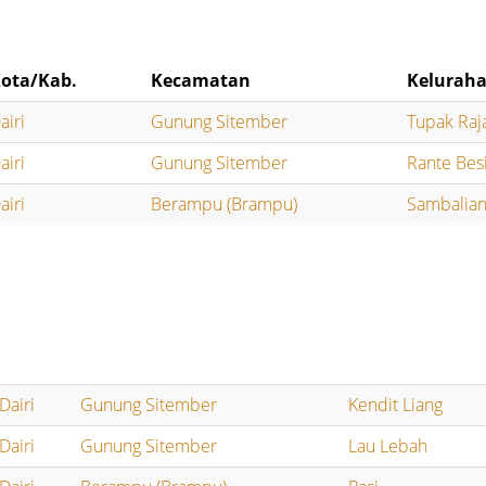
ota/Kab.
Kecamatan
Kelurah
airi
Gunung Sitember
Tupak Raj
airi
Gunung Sitember
Rante Bes
airi
Berampu (Brampu)
Sambalia
Dairi
Gunung Sitember
Kendit Liang
Dairi
Gunung Sitember
Lau Lebah