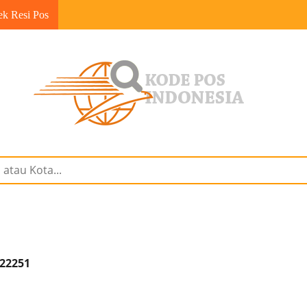
ek Resi Pos
 22251