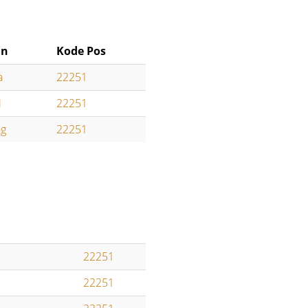
an
Kode Pos
a
22251
i
22251
ng
22251
22251
22251