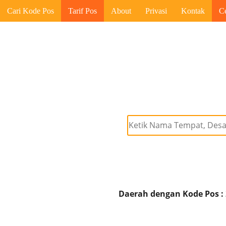
Cari Kode Pos
Tarif Pos
About
Privasi
Kontak
C
Daerah dengan Kode Pos :