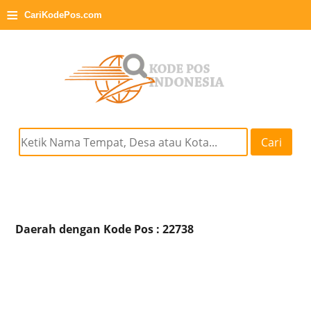
≡
CariKodePos.com
Cari
Daerah dengan Kode Pos : 22738